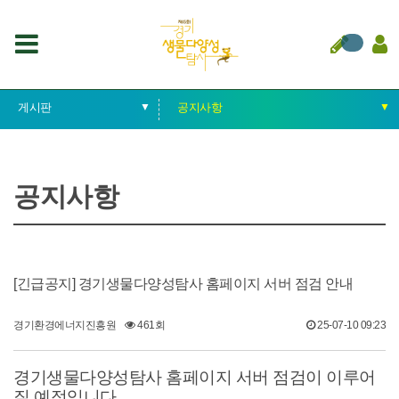
게시판
▼
공지사항
▼
경기생물다양성탐사
공지사항
공지사항
중점 탐사
자료실
지역 탐사
문의사항
루카 탐사대원
갤러리
[긴급공지] 경기생물다양성탐사 홈페이지 서버 점검 안내
게시판
탐사결과
경기환경에너지진흥원
461회
25-07-10 09:23
경기생물다양성탐사 홈페이지 서버 점검이 이루어
질 예정입니다.