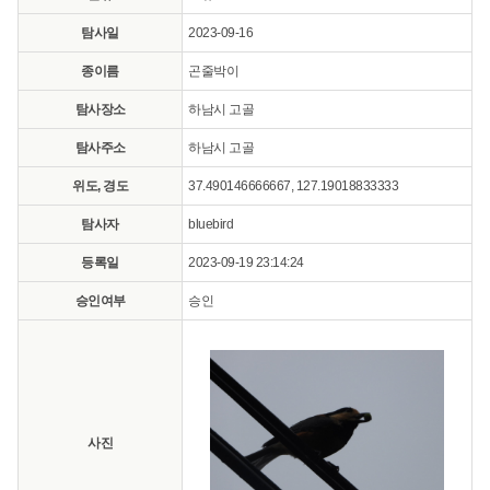
탐사일
2023-09-16
종이름
곤줄박이
탐사장소
하남시 고골
탐사주소
하남시 고골
위도, 경도
37.490146666667, 127.19018833333
탐사자
bluebird
등록일
2023-09-19 23:14:24
승인여부
승인
사진