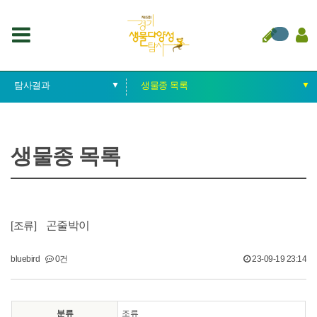
탐사결과
▼
생물종 목록
▼
경기생물다양성탐사
생물종 목록
생물종 목록
중점 탐사
생태지도
지역 탐사
루카 탐사대원
조류
곤줄박이
게시판
bluebird
0건
23-09-19 23:14
분류
조류