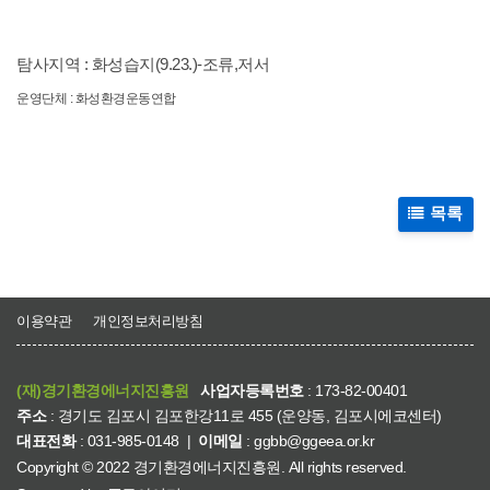
탐사지역 : 화성습지(9.23.)-조류,저서
운영단체 : 화성환경운동연합
목록
이용약관
개인정보처리방침
(재)경기환경에너지진흥원
사업자등록번호
: 173-82-00401
주소
: 경기도 김포시 김포한강11로 455 (운양동, 김포시에코센터)
대표전화
: 031-985-0148
|
이메일
: ggbb@ggeea.or.kr
Copyright
©
2022 경기환경에너지진흥원. All rights reserved.