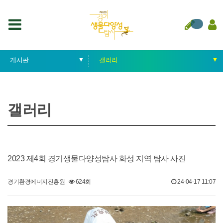
게시판
▼
갤러리
▼
경기생물다양성탐사
공지사항
갤러리
중점 탐사
자료실
지역 탐사
문의사항
루카 탐사대원
갤러리
2023 제4회 경기생물다양성탐사 화성 지역 탐사 사진
게시판
탐사결과
경기환경에너지진흥원
624회
24-04-17 11:07